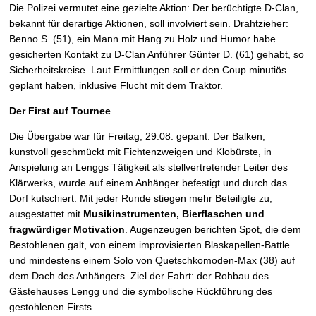
Die Polizei vermutet eine gezielte Aktion: Der berüchtigte D-Clan,
bekannt für derartige Aktionen, soll involviert sein. Drahtzieher:
Benno S. (51), ein Mann mit Hang zu Holz und Humor habe
gesicherten Kontakt zu D-Clan Anführer Günter D. (61) gehabt, so
Sicherheitskreise. Laut Ermittlungen soll er den Coup minutiös
geplant haben, inklusive Flucht mit dem Traktor.
Der First auf Tournee
Die Übergabe war für Freitag, 29.08. gepant. Der Balken,
kunstvoll geschmückt mit Fichtenzweigen und Klobürste, in
Anspielung an Lenggs Tätigkeit als stellvertretender Leiter des
Klärwerks, wurde auf einem Anhänger befestigt und durch das
Dorf kutschiert. Mit jeder Runde stiegen mehr Beteiligte zu,
ausgestattet mit
Musikinstrumenten, Bierflaschen und
fragwürdiger Motivation
. Augenzeugen berichten Spot, die dem
Bestohlenen galt, von einem improvisierten Blaskapellen-Battle
und mindestens einem Solo von Quetschkomoden-Max (38) auf
dem Dach des Anhängers. Ziel der Fahrt: der Rohbau des
Gästehauses Lengg und die symbolische Rückführung des
gestohlenen Firsts.