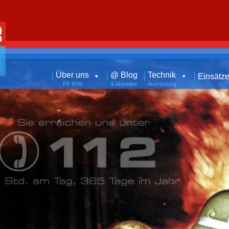
Über uns
@ Blog
Technik
Einsätz
FF RIW
& Aktuelles
Ausrüstung