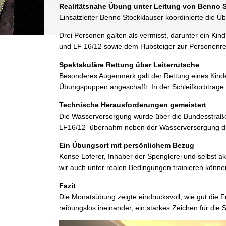
Realitätsnahe Übung unter Leitung von Benno 
Einsatzleiter Benno Stockklauser koordinierte die 
Drei Personen galten als vermisst, darunter ein Ki
und LF 16/12 sowie dem Hubsteiger zur Personenre
Spektakuläre Rettung über Leiterrutsche
Besonderes Augenmerk galt der Rettung eines Kindes
Übungspuppen angeschafft. In der Schleifkorbtrage
Technische Herausforderungen gemeistert
Die Wasserversorgung wurde über die Bundesstraße h
LF16/12 übernahm neben der Wasserversorgung die A
Ein Übungsort mit persönlichem Bezug
Konse Loferer, Inhaber der Spenglerei und selbst akt
wir auch unter realen Bedingungen trainieren können
Fazit
Die Monatsübung zeigte eindrucksvoll, wie gut die F
reibungslos ineinander, ein starkes Zeichen für die 