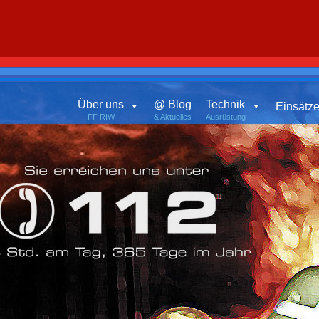
Über uns
@ Blog
Technik
Einsätz
FF RIW
& Aktuelles
Ausrüstung