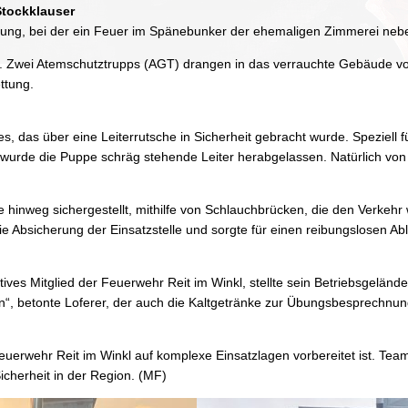
Stockklauser
Übung, bei der ein Feuer im Spänebunker der ehemaligen Zimmerei nebe
nd. Zwei Atemschutztrupps (AGT) drangen in das verrauchte Gebäude vo
ttung.
, das über eine Leiterrutsche in Sicherheit gebracht wurde. Speziel
 wurde die Puppe schräg stehende Leiter herabgelassen. Natürlich vo
inweg sichergestellt, mithilfe von Schlauchbrücken, die den Verkehr w
bsicherung der Einsatzstelle und sorgte für einen reibungslosen Abl
ives Mitglied der Feuerwehr Reit im Winkl, stellte sein Betriebsgelände
“, betonte Loferer, der auch die Kaltgetränke zur Übungsbesprechnung 
euerwehr Reit im Winkl auf komplexe Einsatzlagen vorbereitet ist. Team
Sicherheit in der Region. (MF)