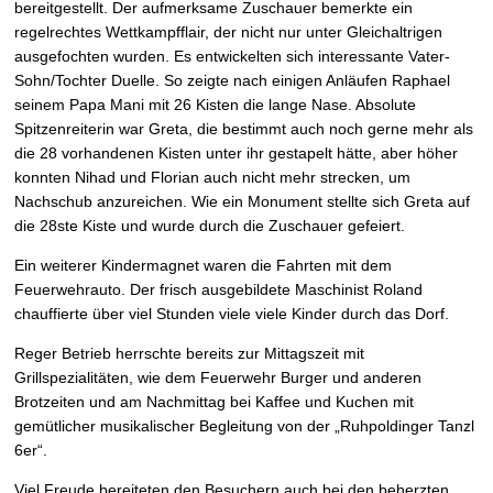
bereitgestellt. Der aufmerksame Zuschauer bemerkte ein
regelrechtes Wettkampfflair, der nicht nur unter Gleichaltrigen
ausgefochten wurden. Es entwickelten sich interessante Vater-
Sohn/Tochter Duelle. So zeigte nach einigen Anläufen Raphael
seinem Papa Mani mit 26 Kisten die lange Nase. Absolute
Spitzenreiterin war Greta, die bestimmt auch noch gerne mehr als
die 28 vorhandenen Kisten unter ihr gestapelt hätte, aber höher
konnten Nihad und Florian auch nicht mehr strecken, um
Nachschub anzureichen. Wie ein Monument stellte sich Greta auf
die 28ste Kiste und wurde durch die Zuschauer gefeiert.
Ein weiterer Kindermagnet waren die Fahrten mit dem
Feuerwehrauto. Der frisch ausgebildete Maschinist Roland
chauffierte über viel Stunden viele viele Kinder durch das Dorf.
Reger Betrieb herrschte bereits zur Mittagszeit mit
Grillspezialitäten, wie dem Feuerwehr Burger und anderen
Brotzeiten und am Nachmittag bei Kaffee und Kuchen mit
gemütlicher musikalischer Begleitung von der „Ruhpoldinger Tanzl
6er“.
Viel Freude bereiteten den Besuchern auch bei den beherzten