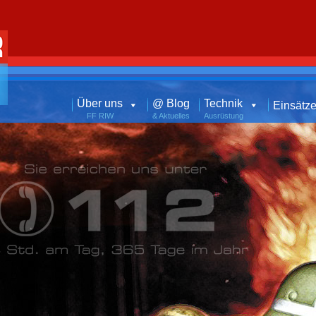
Über uns
@ Blog
Technik
Einsätz
FF RIW
& Aktuelles
Ausrüstung